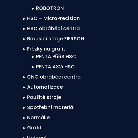
ROBOTRON
HSC – MicroPrecision
HSC obráběcí centra
Brousicí stroje ZIERSCH
Frézky na grafit
PENTA P56S HSC
PENTA 432i HSC
CNC obráběcí centra
Automatizace
Použité stroje
Spotřební materiál
Normálie
Grafit
Upínání