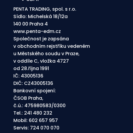
PENTA TRADING, spol. s r.o.
Sídlo: Michelská 18/12a
140 00 Praha 4
www.penta-edm.cz
Společnost je zapsána
v obchodním rejstříku vedeném
u Městského soudu v Praze,
v oddíle C, vložka 4727
od 28.října 1991
IČ: 43005136
DIČ: CZ43005136
Bankovní spojení:
ČSOB Praha,
č.ú.: 475980583/0300
Tel.:
241 480 232
Mobil:
602 657 957
Servis:
724 070 070