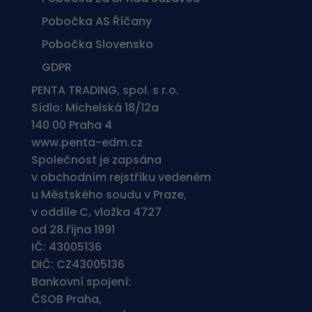
Pobočka AS Říčany
Pobočka Slovensko
GDPR
PENTA TRADING, spol. s r.o.
Sídlo: Michelská 18/12a
140 00 Praha 4
www.penta-edm.cz
Společnost je zapsána
v obchodním rejstříku vedeném
u Městského soudu v Praze,
v oddíle C, vložka 4727
od 28.října 1991
IČ: 43005136
DIČ: CZ43005136
Bankovní spojení:
ČSOB Praha,