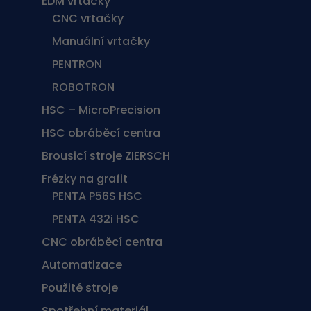
EDM vrtačky
CNC vrtačky
Manuální vrtačky
PENTRON
ROBOTRON
HSC – MicroPrecision
HSC obráběcí centra
Brousicí stroje ZIERSCH
Frézky na grafit
PENTA P56S HSC
PENTA 432i HSC
CNC obráběcí centra
Automatizace
Použité stroje
Spotřební materiál