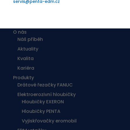
servis@penta-edm.cz
O nás
Náš příběh
Aktuality
Kvalita
Kariéra
Produkty
Drátové řezačky FANUC
Elektroerozivní hloubičky
Hloubičky EXERON
Hloubičky PENTA
Vyjiskřovačky eromobil