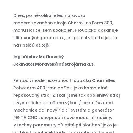
Dnes, po několika letech provozu
modernizovaného stroje Charmilles Form 300,
mohu říci, že jsem spokojen. Hloubička dosahuje
slibovaných parametru, je spolehlivá a to je pro
nás nejdůležitější.
Ing. Václav Mořkovský
Jednatel Moravská nástrojárna a.s.
Pentou zmodernizovanou hloubičku Charmilles
Roboform 400 jsme pořídili jako kompletně
repasovaný stroj. Získali jsme tak spolehlivý stroj
s vynikajícím poměrem výkon / cena. Původní
mechanice dal nový řídicí systém a generátor
PENTA CNC schopnosti nové moderní mašiny.
Všechny parametry důležité při hloubení jako je
rychlost, opal elektrody a dosažitelná drsnost