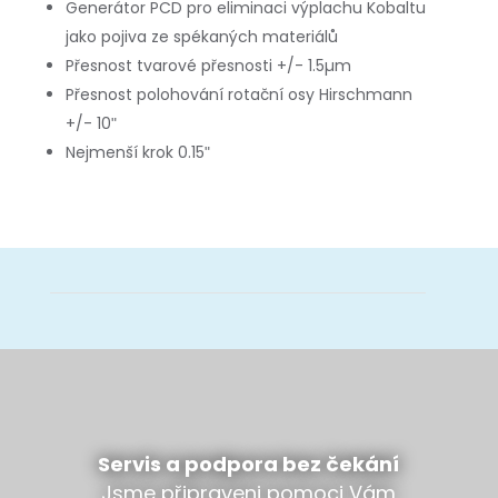
Generátor PCD pro eliminaci výplachu Kobaltu
jako pojiva ze spékaných materiálů
Přesnost tvarové přesnosti +/- 1.5µm
Přesnost polohování rotační osy Hirschmann
+/- 10ʺ
Nejmenší krok 0.15ʺ
Servis a podpora bez čekání
Jsme připraveni pomoci Vám