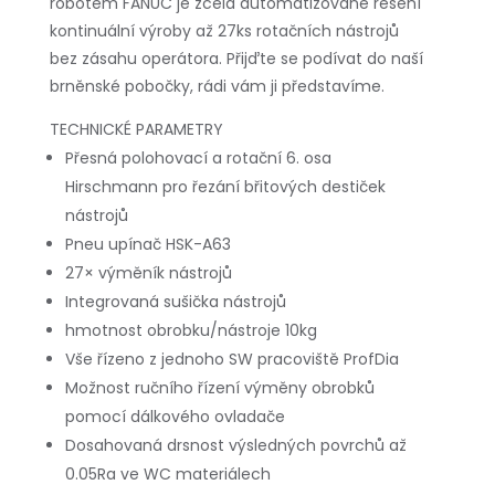
robotem FANUC je zcela automatizované řešení
kontinuální výroby až 27ks rotačních nástrojů
bez zásahu operátora. Přijďte se podívat do naší
brněnské pobočky, rádi vám ji představíme.
TECHNICKÉ PARAMETRY
Přesná polohovací a rotační 6. osa
Hirschmann pro řezání břitových destiček
nástrojů
Pneu upínač HSK-A63
27× výměník nástrojů
Integrovaná sušička nástrojů
hmotnost obrobku/nástroje 10kg
Vše řízeno z jednoho SW pracoviště ProfDia
Možnost ručního řízení výměny obrobků
pomocí dálkového ovladače
Dosahovaná drsnost výsledných povrchů až
0.05Ra ve WC materiálech