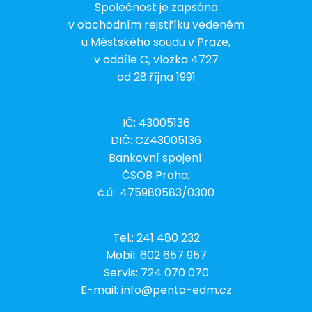
Společnost je zapsána
v obchodním rejstříku vedeném
u Městského soudu v Praze,
v oddíle C, vložka 4727
od 28.října 1991
IČ: 43005136
DIČ: CZ43005136
Bankovní spojení:
ČSOB Praha,
č.ú.: 475980583/0300
Tel.:
241 480 232
Mobil:
602 657 957
Servis:
724 070 070
E-mail:
info@penta-edm.cz