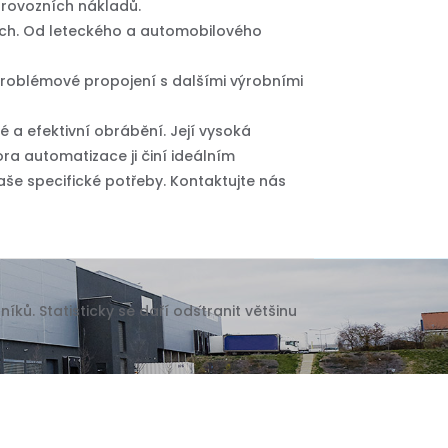
 provozních nákladů.
tvích. Od leteckého a automobilového
roblémové propojení s dalšími výrobními
é a efektivní obrábění. Její vysoká
pora automatizace ji činí ideálním
še specifické potřeby. Kontaktujte nás
ů. Statisticky se daří odstranit většinu