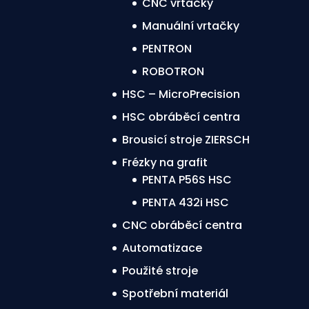
CNC vrtačky
Manuální vrtačky
PENTRON
ROBOTRON
HSC – MicroPrecision
HSC obráběcí centra
Brousicí stroje ZIERSCH
Frézky na grafit
PENTA P56S HSC
PENTA 432i HSC
CNC obráběcí centra
Automatizace
Použité stroje
Spotřební materiál