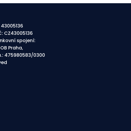
: 43005136
Č: CZ43005136
nkovní spojení:
OB Praha,
ú.: 475980583/0300
rved