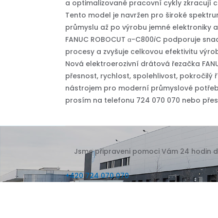
a optimalizované pracovní cykly zkracují c
Tento model je navržen pro široké spektru
průmyslu až po výrobu jemné elektroniky a 
FANUC ROBOCUT α-C800
i
C podporuje snad
procesy a zvyšuje celkovou efektivitu výro
Nová elektroerozivní drátová řezačka F
přesnost, rychlost, spolehlivost, pokročilý 
nástrojem pro moderní průmyslové potřeby
prosím na telefonu 724 070 070 nebo př
Jsme připraveni pomoci Vám 24 hodin den
+420 724 070 070