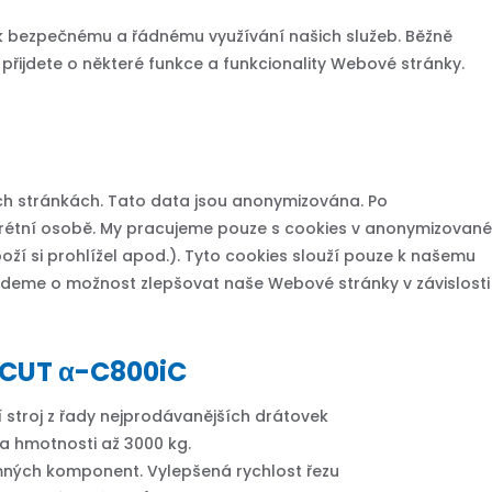
í k bezpečnému a řádnému využívání našich služeb. Běžně
řijdete o některé funkce a funkcionality Webové stránky.
h stránkách. Tato data jsou anonymizována. Po
onkrétní osobě. My pracujeme pouze s cookies v anonymizované
boží si prohlížel apod.). Tyto cookies slouží pouze k našemu
ijdeme o možnost zlepšovat naše Webové stránky v závislosti
CUT α-C800iC
í stroj z řady nejprodávanějších drátovek
 hmotnosti až 3000 kg.
emných komponent. Vylepšená rychlost řezu