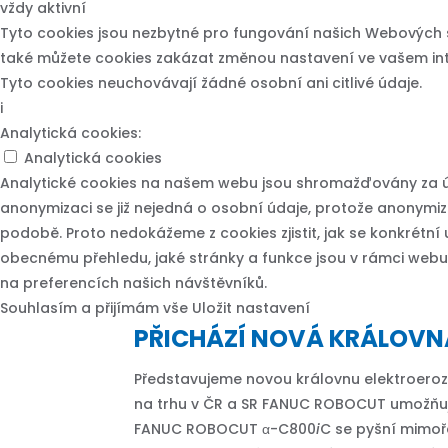
vždy aktivní
Tyto cookies jsou nezbytné pro fungování našich Webových s
také můžete cookies zakázat změnou nastavení ve vašem inte
Tyto cookies neuchovávají žádné osobní ani citlivé údaje.
i
Analytická cookies:
Analytická cookies
Analytické cookies na našem webu jsou shromažďovány za 
anonymizaci se již nejedná o osobní údaje, protože anonymiz
podobě. Proto nedokážeme z cookies zjistit, jak se konkrétní 
obecnému přehledu, jaké stránky a funkce jsou v rámci webu
na preferencích našich návštěvníků.
Souhlasím a přijímám vše
Uložit nastavení
PŘICHÁZÍ NOVÁ KRÁLOVN
Představujeme novou královnu elektroer
na trhu v ČR a SR FANUC ROBOCUT umožňuj
FANUC ROBOCUT α-C800
i
C se pyšní mimoř