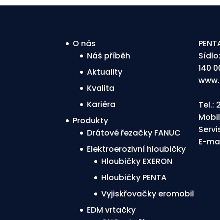
O nás
PENTA
Náš příběh
Sídlo
140 0
Aktuality
www.
Kvalita
Kariéra
Tel.:
Mobil
Produkty
Servi
Drátové řezačky FANUC
E-mai
Elektroerozivní hloubičky
Hloubičky EXERON
Hloubičky PENTA
Vyjiskřovačky eromobil
EDM vrtačky