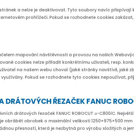
tránek a nelze je deaktivovat. Tyto soubory navíc přispívaj
rnetovém prohlížeči. Pokud se rozhodnete cookies zakázat, p
účelem mapování návštěvnosti a provozu na našich Webovýc
ované cookies nelze přiřadit konkrétnímu uživateli, resp. k
uživatel na našem webu choval (jaké stránky navštívil, jaké z
 využívány. Pokud se rozhodnete tyto cookies nepoužívat, př
A DRÁTOVÝCH ŘEZAČEK FANUC ROBO
ozivních drátových řezaček FANUC ROBOCUT α-C800
i
C. Největš
e obrábět obrobek o maximální velikosti 1250×975×500 mm a
ádnou přesností, která je nezbytná pro výrobu složitých a j