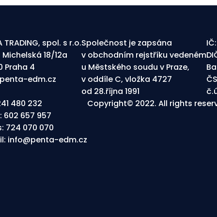
 TRADING, spol. s r.o.
Společnost je zapsána
IČ
: Michelská 18/12a
v obchodním rejstříku vedeném
DI
0 Praha 4
u Městského soudu v Praze,
Ba
penta-edm.cz
v oddíle C, vložka 4727
ČS
od 28.října 1991
č.
241 480 232
Copyright© 2022. All rights rese
:
602 657 957
s:
724 070 070
l:
info@penta-edm.cz