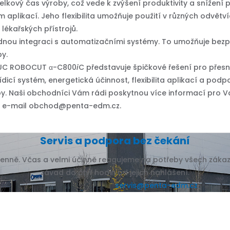
elkový čas výroby, což vede k zvýšení produktivity a snížení
m aplikací. Jeho flexibilita umožňuje použití v různých odvě
lékařských přístrojů.
nou integraci s automatizačními systémy. To umožňuje bezp
by.
ANUC ROBOCUT α-C800
i
C představuje špičkové řešení pro přesn
řídicí systém, energetická účinnost, flexibilita aplikací a pod
. Naši obchodníci Vám rádi poskytnou více informací pro Va
es e-mail obchod@penta-edm.cz.
Servis a podpora bez čekání
ně. Včas a velmi účinně reagujeme na potřeby všech zákazník
závad do čtyř hodin od jejich nahlášení.
servis@penta-edm.cz